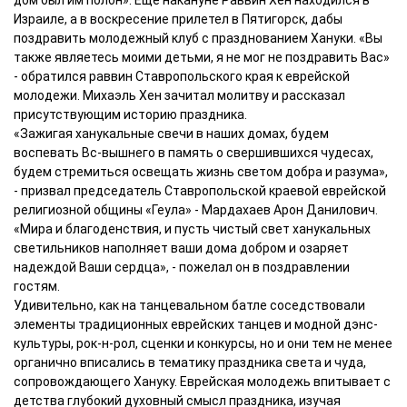
Израиле, а в воскресение прилетел в Пятигорск, дабы
поздравить молодежный клуб с празднованием Хануки. «Вы
также являетесь моими детьми, я не мог не поздравить Вас»
- обратился раввин Ставропольского края к еврейской
молодежи. Михаэль Хен зачитал молитву и рассказал
присутствующим историю праздника.
«Зажигая ханукальные свечи в наших домах, будем
воспевать Вс-вышнего в память о свершившихся чудесах,
будем стремиться освещать жизнь светом добра и разума»,
- призвал председатель Ставропольской краевой еврейской
религиозной общины «Геула» - Мардахаев Арон Данилович.
«Мира и благоденствия, и пусть чистый свет ханукальных
светильников наполняет ваши дома добром и озаряет
надеждой Ваши сердца», - пожелал он в поздравлении
гостям.
Удивительно, как на танцевальном батле соседствовали
элементы традиционных еврейских танцев и модной дэнс-
культуры, рок-н-рол, сценки и конкурсы, но и они тем не менее
органично вписались в тематику праздника света и чуда,
сопровождающего Хануку. Еврейская молодежь впитывает с
детства глубокий духовный смысл праздника, изучая