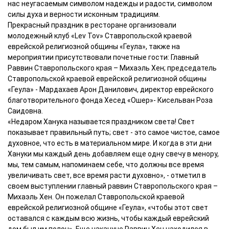
нас неугасаемым символом надежды и радости, символом
силы духа и верности исконным традициям.
Прекрасный праздник в ресторане организовали
молодежный клуб «Lev Tov» Ставропольской краевой
еврейской религиозной общины «Геула», также на
мероприятии присутствовали почетные гости: Главный
Раввин Ставропольского края – Михаэль Хен; председатель
Ставропольской краевой еврейской религиозной общины
«Геула» - Мардахаев Арон Данилович, директор еврейского
благотворительного фонда Хесед «Ошер»- Кисельван Роза
Саидовна.
«Недаром Ханука называется праздником света! Свет
показывает правильный путь; свет - это самое чистое, самое
духовное, что есть в материальном мире. И когда в эти дни
Хануки мы каждый день добавляем еще одну свечу в менору,
мы, тем самым, напоминаем себе, что должны все время
увеличивать свет, все время расти духовно», - отметил в
своем выступлении главный раввин Ставропольского края –
Михаэль Хен. Он пожелал Ставропольской краевой
еврейской религиозной общине «Геула», «чтобы этот свет
оставался с каждым всю жизнь, чтобы каждый еврейский
дом был им полон». Еще накануне Раввин Хен находился в