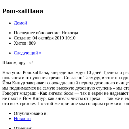
Рош-хаШана
Домой
Последнее обновление:
Никогда
Создано:
04 октября 2019 10:10
Хитов:
889
Следующий »
Шалом, друзья!
Наступил Рош-хаШана, впереди нас ждут 10 дней Трепета и рас
покаяния и отпущения грехов. Согласно Талмуду, в этот празд
Йом Кипур завершает сорокадневный период духовного очищени
мы поднимаемся на самую высокую духовную ступень – мы ста
Говорит мидраш: «Как ангелы босы — так и евреи не надевают о
не пьют в Йом Кипур; как ангелы чисты от греха — так же и е
ото всех грехов». По этой же причине мы говорим громким гол
Опубликовано в:
Новости
Отмечен: