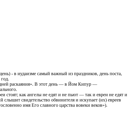
нь) - в иудаизме самый важный из праздников, день поста,
 год.
дней раскаяния». В этот день — в Йом Кипур —
ального.
и стоят; как ангелы не едят и не пьют — так и евреи не едят и
ий слышит свидетельство обвинителя и искупает (их) евреев
ословенно имя Его славного царства вовеки веков»).