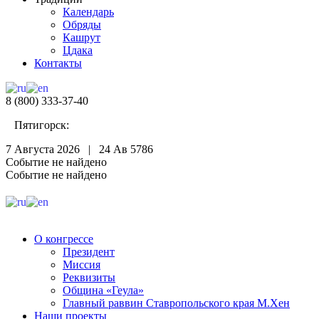
Календарь
Обряды
Кашрут
Цдака
Контакты
8 (800) 333-37-40
Пятигорск:
7 Августа 2026 |
24 Ав 5786
Событие не найдено
Событие не найдено
О конгрессе
Президент
Миссия
Реквизиты
Община «Геула»
Главный раввин Ставропольского края М.Хен
Наши проекты