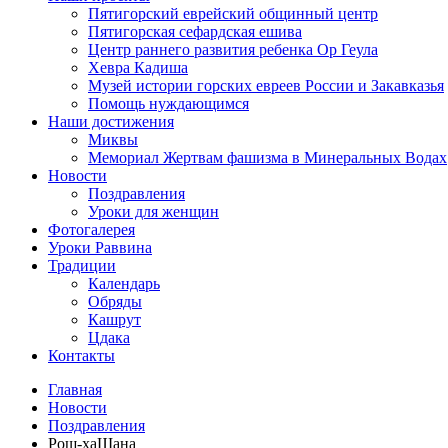
Пятигорский еврейский общинный центр
Пятигорская сефардская ешива
Центр раннего развития ребенка Ор Геула
Хевра Кадиша
Музей истории горских евреев России и Закавказья
Помощь нуждающимся
Наши достижения
Миквы
Мемориал Жертвам фашизма в Минеральных Водах
Новости
Поздравления
Уроки для женщин
Фотогалерея
Уроки Раввина
Традиции
Календарь
Обряды
Кашрут
Цдака
Контакты
Главная
Новости
Поздравления
Рош-хаШана