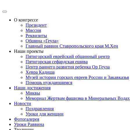
О конгрессе
Президент
Миссия
Реквизиты
Община «Геула»
Главный раввин Ставропольского края М.Хен
Наши проекты
Пятигорский еврейский общинный центр
Пятигорская сефардская ешива
Центр раннего развития ребенка Ор Геула
Хевра Кадиша
Музей истории горских евреев России и Закавказья
Помощь нуждающимся
Наши достижения
Миквы
Мемориал Жертвам фашизма в Минеральных Водах
Новости
Поздравления
Уроки для женщин
Фотогалерея
Уроки Раввина
Традиции