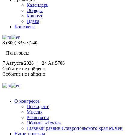
Календарь
Обряды
Кашрут
Цдака
Контакты
8 (800) 333-37-40
Пятигорск:
7 Августа 2026 |
24 Ав 5786
Событие не найдено
Событие не найдено
О конгрессе
Президент
Миссия
Реквизиты
Община «Геула»
Главный раввин Ставропольского края М.Хен
Наши проекты