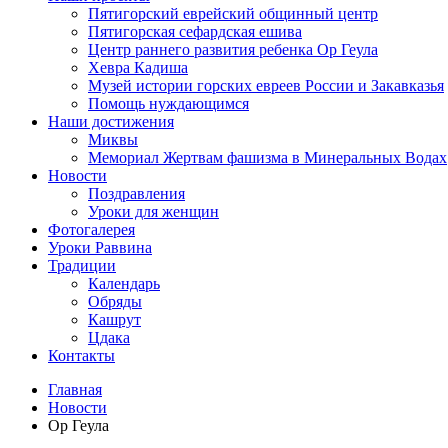
Пятигорский еврейский общинный центр
Пятигорская сефардская ешива
Центр раннего развития ребенка Ор Геула
Хевра Кадиша
Музей истории горских евреев России и Закавказья
Помощь нуждающимся
Наши достижения
Миквы
Мемориал Жертвам фашизма в Минеральных Водах
Новости
Поздравления
Уроки для женщин
Фотогалерея
Уроки Раввина
Традиции
Календарь
Обряды
Кашрут
Цдака
Контакты
Главная
Новости
Ор Геула