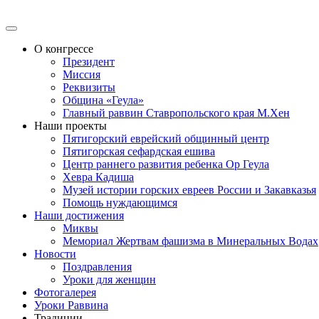
О конгрессе
Президент
Миссия
Реквизиты
Община «Геула»
Главный раввин Ставропольского края М.Хен
Наши проекты
Пятигорский еврейский общинный центр
Пятигорская сефардская ешива
Центр раннего развития ребенка Ор Геула
Хевра Кадиша
Музей истории горских евреев России и Закавказья
Помощь нуждающимся
Наши достижения
Миквы
Мемориал Жертвам фашизма в Минеральных Водах
Новости
Поздравления
Уроки для женщин
Фотогалерея
Уроки Раввина
Традиции