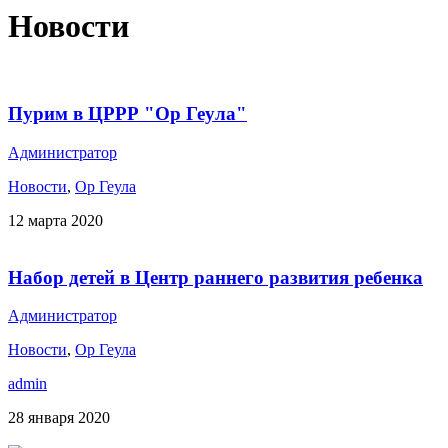
Новости
Пурим в ЦРРР "Ор Геула"
Администратор
Новости
,
Ор Геула
12 марта 2020
Набор детей в Центр раннего развития ребенка
Администратор
Новости
,
Ор Геула
admin
28 января 2020